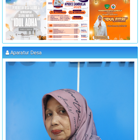
:
14 Juli 2023 09:00:00
:
Lokasi
Kantor Desa Sambueja
:
Koordinator
JUFRI (SEKDES SAMBUEJA)
"MUSYAWARAH DESA"
:
Waktu
25 Juli 2023 09:00:00
:
Lokasi
Kantor Desa Sambueja
Aparatur Desa
:
Koordinator
MUHAMMAD AGUS, S.Pd (kETUA BPD)
PELATIHAN FORUM DISABILITAS T.A 2023
:
Waktu
31 Juli 2023 09:00:00
:
Lokasi
Kantor Desa Sambueja
:
Koordinator
JUFRI (SEKDES SAMBUEJA)
MUSRENBANG DESA
:
Waktu
20 September 2023 13:00:00
:
Lokasi
Kantor Desa Sambueja