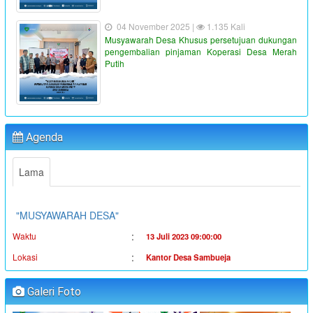
04 November 2025 |
1.135 Kali
Musyawarah Desa Khusus persetujuan dukungan
pengembalian pinjaman Koperasi Desa Merah
Putih
"PENYALURAN BLT-DD TAHUN ANGGARAN 2023"
:
Waktu
19 Juni 2023 16:36:38
Agenda
:
Lokasi
Kantor Desa Sambueja
Lama
:
Koordinator
Ahmad Syauqi
"MUSYAWARAH DESA"
:
Waktu
13 Juli 2023 09:00:00
:
Lokasi
Kantor Desa Sambueja
:
Koordinator
JUFRI (SEKDES SAMBUEJA)
"MUSYAWARAH DESA"
Galeri Foto
Waktu