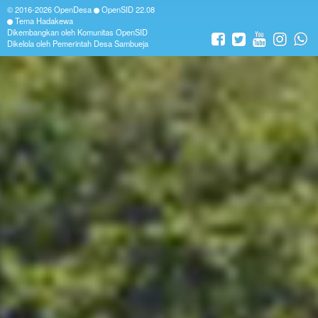
© 2016-2026
OpenDesa
OpenSID
22.08
Tema Hadakewa
Dikembangkan oleh
Komunitas OpenSID
Dikelola oleh Pemerintah Desa Sambueja