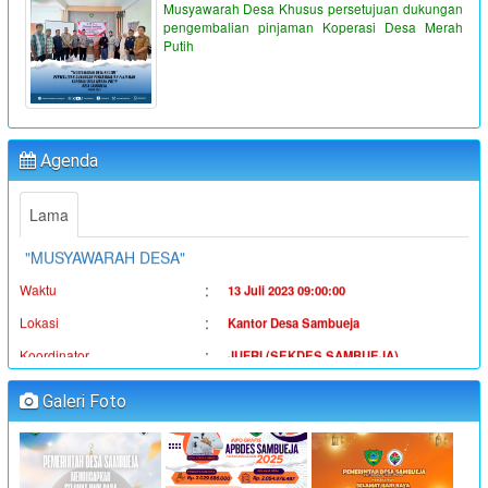
Musyawarah Desa Khusus persetujuan dukungan
pengembalian pinjaman Koperasi Desa Merah
Putih
"PENYALURAN BLT-DD TAHUN ANGGARAN 2023"
:
Waktu
19 Juni 2023 16:36:38
:
Lokasi
Kantor Desa Sambueja
:
Koordinator
Ahmad Syauqi
Agenda
"MUSYAWARAH DESA"
Lama
:
Waktu
13 Juli 2023 09:00:00
:
Lokasi
Kantor Desa Sambueja
:
Koordinator
JUFRI (SEKDES SAMBUEJA)
"MUSYAWARAH DESA"
:
Waktu
14 Juli 2023 09:00:00
Galeri Foto
:
Lokasi
Kantor Desa Sambueja
:
Koordinator
JUFRI (SEKDES SAMBUEJA)
"MUSYAWARAH DESA"