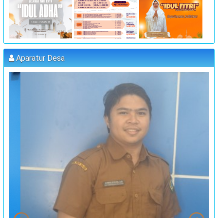
:
Waktu
25 Juli 2023 09:00:00
:
Lokasi
Kantor Desa Sambueja
:
Koordinator
MUHAMMAD AGUS, S.Pd (kETUA BPD)
Aparatur Desa
PELATIHAN FORUM DISABILITAS T.A 2023
:
Waktu
31 Juli 2023 09:00:00
:
Lokasi
Kantor Desa Sambueja
:
Koordinator
JUFRI (SEKDES SAMBUEJA)
MUSRENBANG DESA
:
Waktu
20 September 2023 13:00:00
:
Lokasi
Kantor Desa Sambueja
:
Koordinator
JUFRI
"MUSYAWARAH DESA"
:
Waktu
25 September 2023 13:00:00
:
Lokasi
Kantor Desa Sambueja