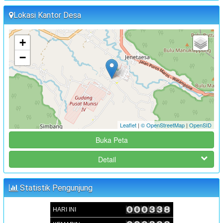
ANGGARAN 2024
Lokasi Kantor Desa
:
Waktu
02 Juli 2024 09:00:00
:
Lokasi
Aula Kantor Desa Sambueja
+
:
Koordinator
JUFRI (SEKDES SAMBUEJA)
−
FOKUS GROUP DISKUSSION (FGD) FORUM PEREMPUAN
PENYUSUNAN RKPDes TAHUN 2025
:
Waktu
02 Juli 2024 15:00:00
:
Lokasi
Aula Kantor Desa Sambueja
Leaflet
|
© OpenStreetMap
|
OpenSID
:
Koordinator
JUFRI (SEKDES SAMBUEJA)
Buka Peta
MUSRENBANGDES PENYUSUNAN RKPDes T.A 2025 DAN
DU-RKP T.A 2026
Detail
:
Waktu
05 September 2024 09:00:00
:
Lokasi
Aula Kantor Desa Sambueja
Statistik Pengunjung
:
Koordinator
JUFRI (SEKDES SAMBUEJA)
HARI INI