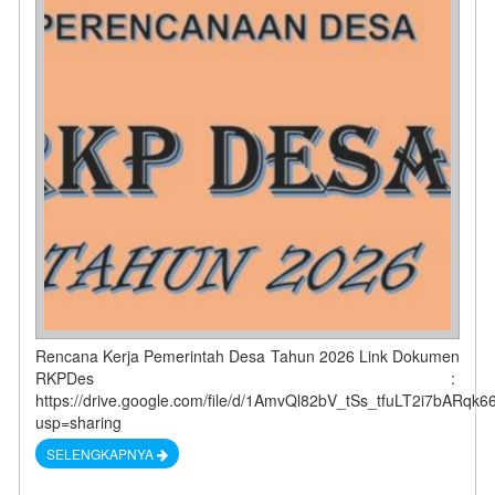
Rencana Kerja Pemerintah Desa Tahun 2026 Link Dokumen
RKPDes :
https://drive.google.com/file/d/1AmvQl82bV_tSs_tfuLT2i7bARqk6
usp=sharing
SELENGKAPNYA