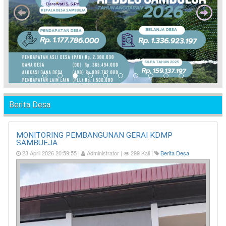
Berita Desa
MONITORING PEMBANGUNAN GERAI KDMP
SAMBUEJA
23 April 2026 20:59:55 |
Administrator |
299 Kali |
Berita Desa