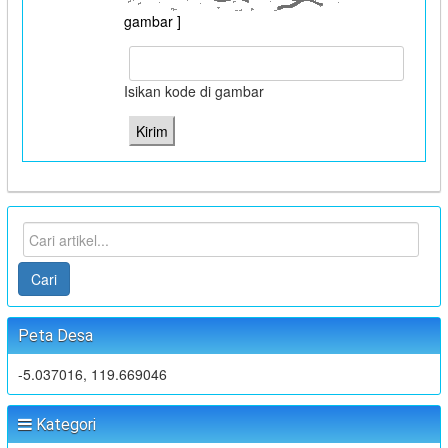
gambar ]
Isikan kode di gambar
Cari
Peta Desa
-5.037016, 119.669046
Kategori