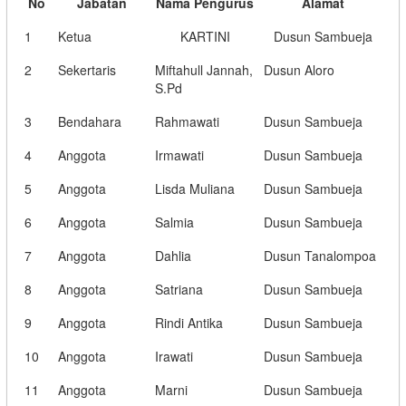
No
Jabatan
Nama Pengurus
Alamat
1
Ketua
KARTINI
Dusun Sambueja
2
Sekertaris
Miftahull Jannah,
Dusun Aloro
S.Pd
3
Bendahara
Rahmawati
Dusun Sambueja
4
Anggota
Irmawati
Dusun Sambueja
5
Anggota
Lisda Muliana
Dusun Sambueja
6
Anggota
Salmia
Dusun Sambueja
7
Anggota
Dahlia
Dusun Tanalompoa
8
Anggota
Satriana
Dusun Sambueja
9
Anggota
Rindi Antika
Dusun Sambueja
10
Anggota
Irawati
Dusun Sambueja
11
Anggota
Marni
Dusun Sambueja