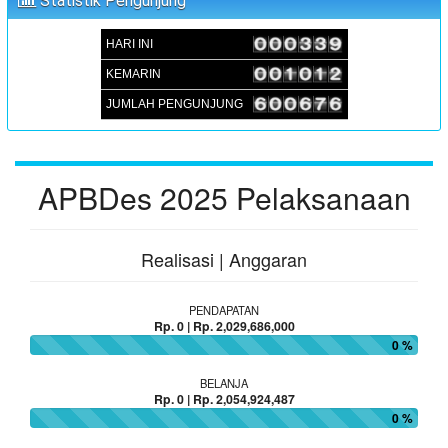
Statistik Pengunjung
:
Lokasi
Aula Kantor Desa Sambueja
HARI INI
:
Koordinator
JUFRI (SEKDES SAMBUEJA)
KEMARIN
JUMLAH PENGUNJUNG
APBDes 2025 Pelaksanaan
Realisasi | Anggaran
PENDAPATAN
Rp. 0 | Rp. 2,029,686,000
0 %
BELANJA
Rp. 0 | Rp. 2,054,924,487
0 %