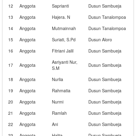
12
Anggota
Saprianti
Dusun Sambueja
13
Anggota
Hajera. N
Dusun Tanalompoa
14
Anggota
Mutmainnah
Dusun Tanalompoa
15
Anggota
Suriati, S.Pd
Dusun Aloro
16
Anggota
Fitriani Jalil
Dusun Sambueja
Asriyanti Nur,
17
Anggota
Dusun Sambueja
S.M
18
Anggota
Nurlia
Dusun Sambueja
19
Anggota
Rahmatia
Dusun Sambueja
20
Anggota
Nurmi
Dusun Sambueja
21
Anggota
Ramlah
Dusun Sambueja
22
Anggota
Ani
Dusun Sambueja
23
Anggota
Halija
Dusun Sambueja