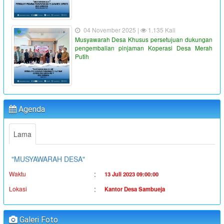
04 November 2025 |
1.135 Kali
Musyawarah Desa Khusus persetujuan dukungan
pengembalian pinjaman Koperasi Desa Merah
Putih
"PENYALURAN BLT-DD TAHUN ANGGARAN 2023"
:
Waktu
19 Juni 2023 16:36:38
Agenda
:
Lokasi
Kantor Desa Sambueja
:
Koordinator
Ahmad Syauqi
Lama
"MUSYAWARAH DESA"
:
Waktu
13 Juli 2023 09:00:00
:
Lokasi
Kantor Desa Sambueja
:
Koordinator
JUFRI (SEKDES SAMBUEJA)
"MUSYAWARAH DESA"
Galeri Foto