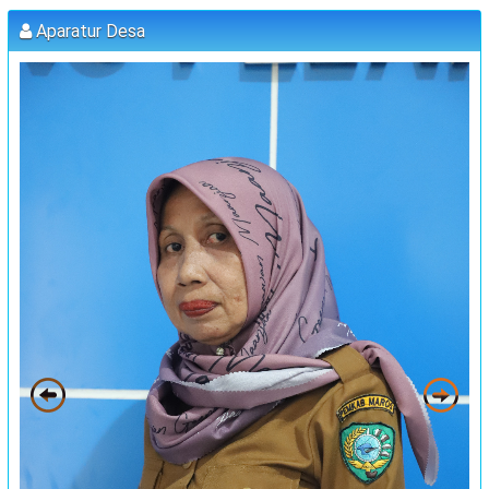
:
Lokasi
Kantor Desa Sambueja
Aparatur Desa
:
Koordinator
MUHAMMAD AGUS, S.Pd (kETUA BPD)
PELATIHAN FORUM DISABILITAS T.A 2023
:
Waktu
31 Juli 2023 09:00:00
:
Lokasi
Kantor Desa Sambueja
:
Koordinator
JUFRI (SEKDES SAMBUEJA)
MUSRENBANG DESA
:
Waktu
20 September 2023 13:00:00
:
Lokasi
Kantor Desa Sambueja
:
Koordinator
JUFRI
"MUSYAWARAH DESA"
:
Waktu
25 September 2023 13:00:00
:
Lokasi
Kantor Desa Sambueja
:
Koordinator
JUFRI