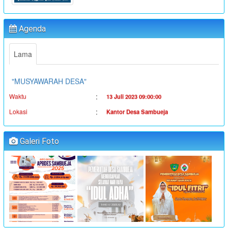
"PENYALURAN BLT-DD TAHUN ANGGARAN 2023"
:
Waktu
19 Juni 2023 16:36:38
Agenda
:
Lokasi
Kantor Desa Sambueja
:
Koordinator
Ahmad Syauqi
Lama
"MUSYAWARAH DESA"
:
Waktu
13 Juli 2023 09:00:00
:
Lokasi
Kantor Desa Sambueja
:
Koordinator
JUFRI (SEKDES SAMBUEJA)
"MUSYAWARAH DESA"
Galeri Foto
:
Waktu
14 Juli 2023 09:00:00
:
Lokasi
Kantor Desa Sambueja
:
Koordinator
JUFRI (SEKDES SAMBUEJA)
"MUSYAWARAH DESA"
:
Waktu
25 Juli 2023 09:00:00