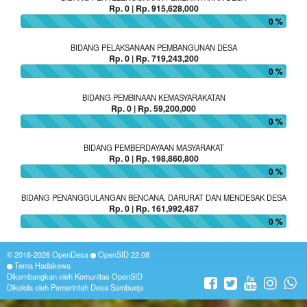
Rp. 0 | Rp. 915,628,000
0 %
BIDANG PELAKSANAAN PEMBANGUNAN DESA
Rp. 0 | Rp. 719,243,200
0 %
BIDANG PEMBINAAN KEMASYARAKATAN
Rp. 0 | Rp. 59,200,000
0 %
BIDANG PEMBERDAYAAN MASYARAKAT
Rp. 0 | Rp. 198,860,800
0 %
BIDANG PENANGGULANGAN BENCANA, DARURAT DAN MENDESAK DESA
Rp. 0 | Rp. 161,992,487
0 %
© 2016-2026
OpenDesa
OpenSID
22.08
Tema Hadakewa
Dikembangkan oleh
Komunitas OpenSID
Dikelola oleh Pemerintah Desa Sambueja