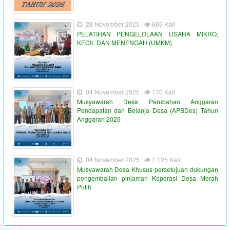
28 November 2025 |
669 Kali
PELATIHAN PENGELOLAAN USAHA MIKRO,
KECIL DAN MENENGAH (UMKM)
04 November 2025 |
770 Kali
Musyawarah Desa Perubahan Anggaran
Pendapatan dan Belanja Desa (APBDes) Tahun
Anggaran 2025
04 November 2025 |
1.125 Kali
Musyawarah Desa Khusus persetujuan dukungan
pengembalian pinjaman Koperasi Desa Merah
Putih
"PENYALURAN BLT-DD TAHUN ANGGARAN 2023"
:
Waktu
19 Juni 2023 16:36:38
:
Lokasi
Kantor Desa Sambueja