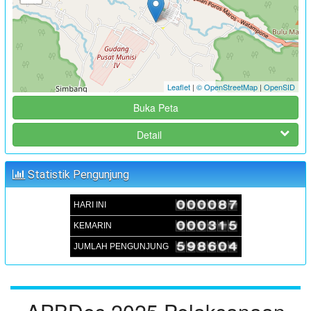
FOKUS GROUP DISKUSSION (FGD) FORUM PEREMPUAN
PENYUSUNAN RKPDes TAHUN 2025
:
Waktu
02 Juli 2024 15:00:00
:
Lokasi
Aula Kantor Desa Sambueja
Leaflet
|
© OpenStreetMap
|
OpenSID
:
Koordinator
JUFRI (SEKDES SAMBUEJA)
Buka Peta
MUSRENBANGDES PENYUSUNAN RKPDes T.A 2025 DAN
Detail
DU-RKP T.A 2026
:
Waktu
05 September 2024 09:00:00
Statistik Pengunjung
:
Lokasi
Aula Kantor Desa Sambueja
:
Koordinator
JUFRI (SEKDES SAMBUEJA)
HARI INI
KEMARIN
JUMLAH PENGUNJUNG