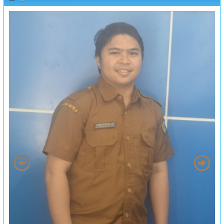
PELATIHAN FORUM DISABILITAS T.A 2023
:
Waktu
31 Juli 2023 09:00:00
:
Lokasi
Kantor Desa Sambueja
:
Koordinator
JUFRI (SEKDES SAMBUEJA)
MUSRENBANG DESA
:
Waktu
20 September 2023 13:00:00
:
Lokasi
Kantor Desa Sambueja
:
Koordinator
JUFRI
"MUSYAWARAH DESA"
:
Waktu
25 September 2023 13:00:00
:
Lokasi
Kantor Desa Sambueja
:
Koordinator
JUFRI
PELATIHAN PENYULUHAN PENGASUHAN BERSAMA
:
Waktu
19 Oktober 2023 09:00:00
Wira Mulya Farm