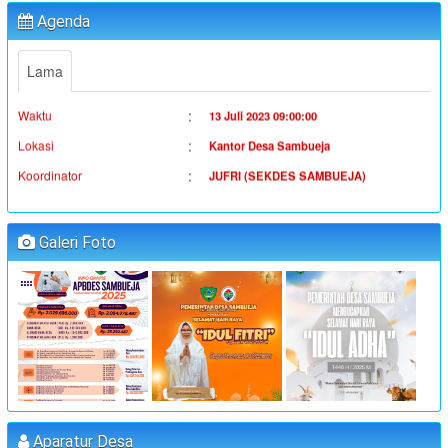
Agenda
:
Koordinator
Ahmad Syauqi
"MUSYAWARAH DESA"
Lama
:
Waktu
13 Juli 2023 09:00:00
:
Lokasi
Kantor Desa Sambueja
:
Koordinator
JUFRI (SEKDES SAMBUEJA)
"MUSYAWARAH DESA"
:
Waktu
14 Juli 2023 09:00:00
Galeri Foto
:
Lokasi
Kantor Desa Sambueja
:
Koordinator
JUFRI (SEKDES SAMBUEJA)
"MUSYAWARAH DESA"
:
Waktu
25 Juli 2023 09:00:00
:
Lokasi
Kantor Desa Sambueja
:
Koordinator
MUHAMMAD AGUS, S.Pd (kETUA BPD)
Aparatur Desa