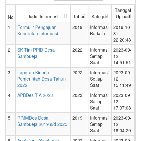
Tanggal
Judul Informasi
Tahun
Kategori
Upload
No
1
Formulir Pengajuan
2019
Informasi
2019-10-
Keberatan Informasi
Berkala
31
22:20:48
2
SK Tim PPID Desa
2022
Informasi
2023-09-
Sambueja
Setiap
12
Saat
14:51:51
3
Laporan Kinerja
2022
Informasi
2023-09-
Pemerintah Desa Tahun
Setiap
12
2022
Saat
15:11:49
4
APBDes T.A 2023
2023
Informasi
2023-09-
Setiap
12
Saat
17:37:08
5
RPJMDes Desa
2019
Informasi
2023-09-
Sambueja 2019 s/d 2025
Setiap
12
Saat
18:04:20
6
Aset Desa Sambueja
2022
Informasi
2023-09-