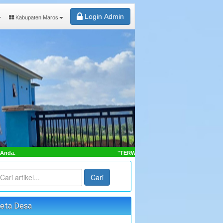
Login Admin
Kabupaten Maros
"TERWUJUDNYA MASYARAKAT DESA SAMBUEJA LEBIH SEJAHTERA"
Cari
eta Desa