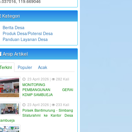
5.037016, 119.669046
Kategori
Berita Desa
Produk Desa/Potensi Desa
Panduan Layanan Desa
Arsip Artikel
Terkini
Populer
Acak
23 April 2026 |
282 Kali
MONITORING
PEMBANGUNAN GERAI
KDMP SAMBUEJA
23 April 2026 |
233 Kali
Polsek Bantimurung - Simbang
Silaturahmi ke Kantor Desa
Sambueja