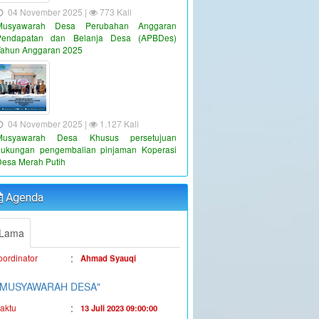
04 November 2025 |
773 Kali
Musyawarah Desa Perubahan Anggaran
Pendapatan dan Belanja Desa (APBDes)
Tahun Anggaran 2025
"PENYALURAN BLT-DD TAHUN
04 November 2025 |
1.127 Kali
ANGGARAN 2023"
Musyawarah Desa Khusus persetujuan
dukungan pengembalian pinjaman Koperasi
:
aktu
19 Juni 2023 16:36:38
Desa Merah Putih
:
okasi
Kantor Desa Sambueja
Agenda
:
oordinator
Ahmad Syauqi
"MUSYAWARAH DESA"
Lama
:
aktu
13 Juli 2023 09:00:00
:
okasi
Kantor Desa Sambueja
JUFRI (SEKDES
:
oordinator
SAMBUEJA)