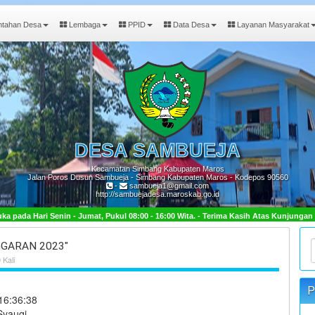
ntahan Desa
Lembaga
PPID
Data Desa
Layanan Masyarakat
DESA
SAMBUEJA
Kecamatan Simbang Kabupaten Maros
Jalan Poros Dusun Sambueja - Simbang Kabupaten Maros - Kodepos 90560
-
sambueja1@gmail.com
http://sambuejadesa.maroskab.go.id
00 Wita. - Terima Kasih Atas Kunjungan Anda.
GARAN 2023"
 Kali
P
16:36:38
yauqi