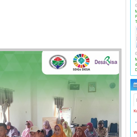
W
L
K
W
L
K