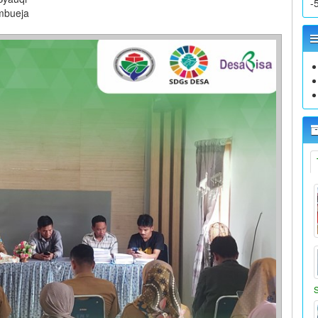
-
mbueja