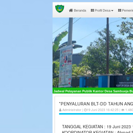
Beranda
Profil Desa
Pemeri
anan Publik Kantor Desa Sambueja Buka pada Hari Senin - Jumat, Pukul 08:00 - 16:
"PENYALURAN BLT-DD TAHUN ANG
Administrator |
19 Juni 2023 16:42:25 |
1.480
TANGGAL KEGIATAN : 19 Juni 2023 
KOORDINATOR KEGIATAN : Ahmad S