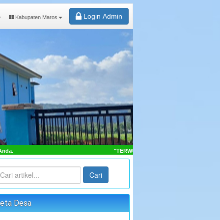
Login Admin
Kabupaten Maros
"TERWUJUDNYA MASYARAKAT DESA SAMBUEJA LEBIH SEJAHT
Cari
eta Desa