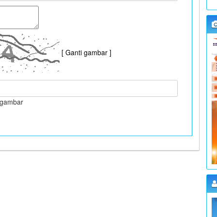
K
W
[ Ganti gambar ]
L
K
i gambar
W
L
K
W
L