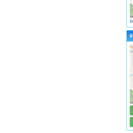
L
K
B
W
L
K
W
L
K