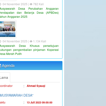
04 November 2025 |
782 Kali
Musyawarah Desa Perubahan Anggaran
Pendapatan dan Belanja Desa (APBDes)
Tahun Anggaran 2025
04 November 2025 |
1.134 Kali
Musyawarah Desa Khusus persetujuan
"PENYALURAN BLT-DD TAHUN
dukungan pengembalian pinjaman Koperasi
ANGGARAN 2023"
Desa Merah Putih
:
aktu
19 Juni 2023 16:36:38
Agenda
:
okasi
Kantor Desa Sambueja
:
oordinator
Ahmad Syauqi
Lama
"MUSYAWARAH DESA"
:
aktu
13 Juli 2023 09:00:00
:
okasi
Kantor Desa Sambueja
JUFRI (SEKDES