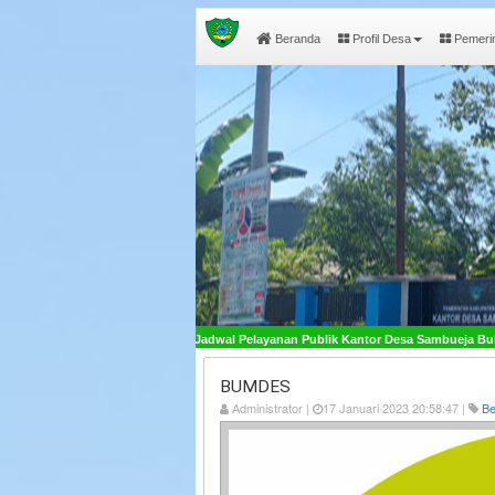
Beranda
Profil Desa
Pemeri
tan - Jadwal Pelayanan Publik Kantor Desa Sambueja Buka pada Hari Senin - Jumat, 
BUMDES
Administrator |
17 Januari 2023 20:58:47 |
Be