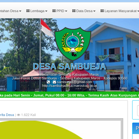
ntahan Desa
Lembaga
PPID
Data Desa
Layanan Masyarakat
DESA
SAMBUEJA
Kecamatan Simbang Kabupaten Maros
Jalan Poros Dusun Sambueja - Simbang Kabupaten Maros - Kodepos 90560
-
sambueja1@gmail.com
http://sambuejadesa.maroskab.go.id
Pukul 08:00 - 16:00 Wita. - Terima Kasih Atas Kunjungan Anda.
rita Desa
|
1.622 Kali
P