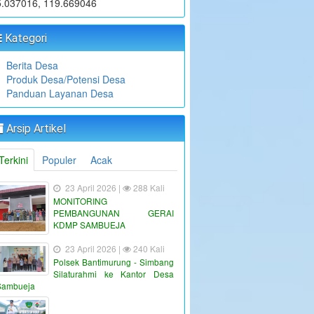
5.037016, 119.669046
Kategori
Berita Desa
Produk Desa/Potensi Desa
Panduan Layanan Desa
Arsip Artikel
Terkini
Populer
Acak
23 April 2026 |
288 Kali
MONITORING
PEMBANGUNAN GERAI
KDMP SAMBUEJA
23 April 2026 |
240 Kali
Polsek Bantimurung - Simbang
Silaturahmi ke Kantor Desa
Sambueja