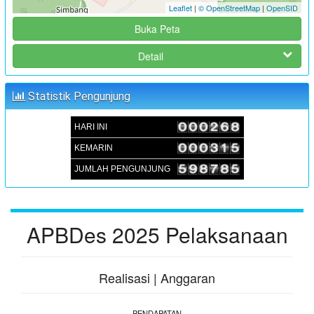
Leaflet
|
© OpenStreetMap
|
OpenSID
:
Lokasi
Aula Kantor Desa Sambueja
Buka Peta
:
Koordinator
JUFRI (SEKDES SAMBUEJA)
Detail
MUSRENBANGDES PENYUSUNAN RKPDes T.A 2025 DAN
DU-RKP T.A 2026
Statistik Pengunjung
:
Waktu
05 September 2024 09:00:00
:
Lokasi
Aula Kantor Desa Sambueja
HARI INI
:
Koordinator
JUFRI (SEKDES SAMBUEJA)
KEMARIN
JUMLAH PENGUNJUNG
APBDes 2025 Pelaksanaan
Realisasi | Anggaran
PENDAPATAN