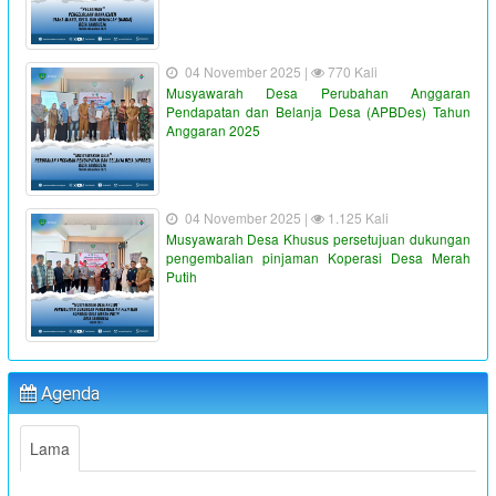
04 November 2025 |
770 Kali
Musyawarah Desa Perubahan Anggaran
Pendapatan dan Belanja Desa (APBDes) Tahun
Anggaran 2025
04 November 2025 |
1.125 Kali
Musyawarah Desa Khusus persetujuan dukungan
pengembalian pinjaman Koperasi Desa Merah
Putih
"PENYALURAN BLT-DD TAHUN ANGGARAN 2023"
:
Waktu
19 Juni 2023 16:36:38
Agenda
:
Lokasi
Kantor Desa Sambueja
:
Koordinator
Ahmad Syauqi
Lama
"MUSYAWARAH DESA"