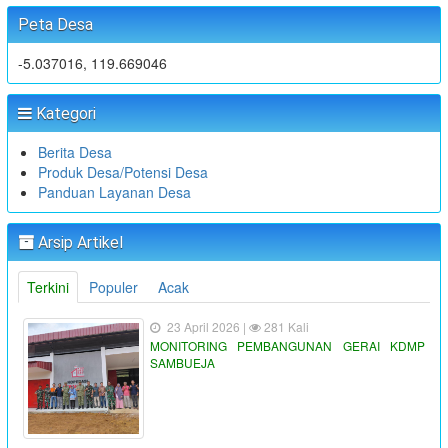
Peta Desa
-5.037016, 119.669046
Kategori
Berita Desa
Produk Desa/Potensi Desa
Panduan Layanan Desa
Arsip Artikel
Terkini
Populer
Acak
23 April 2026 |
281 Kali
MONITORING PEMBANGUNAN GERAI KDMP
SAMBUEJA