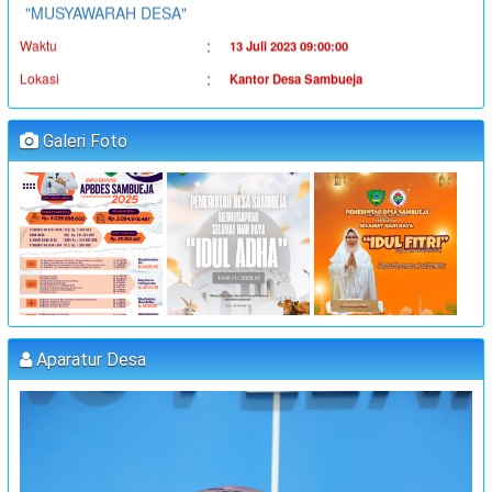
:
Waktu
13 Juli 2023 09:00:00
:
Lokasi
Kantor Desa Sambueja
:
Koordinator
JUFRI (SEKDES SAMBUEJA)
"MUSYAWARAH DESA"
Galeri Foto
:
Waktu
14 Juli 2023 09:00:00
:
Lokasi
Kantor Desa Sambueja
:
Koordinator
JUFRI (SEKDES SAMBUEJA)
"MUSYAWARAH DESA"
:
Waktu
25 Juli 2023 09:00:00
:
Lokasi
Kantor Desa Sambueja
Aparatur Desa
:
Koordinator
MUHAMMAD AGUS, S.Pd (kETUA BPD)
PELATIHAN FORUM DISABILITAS T.A 2023
:
Waktu
31 Juli 2023 09:00:00
:
Lokasi
Kantor Desa Sambueja