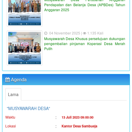
Pendapatan dan Belanja Desa (APBDes) Tahun
Anggaran 2025
04 November 2025 |
1.135 Kali
Musyawarah Desa Khusus persetujuan dukungan
pengembalian pinjaman Koperasi Desa Merah
Putih
"PENYALURAN BLT-DD TAHUN ANGGARAN 2023"
:
Waktu
19 Juni 2023 16:36:38
:
Lokasi
Kantor Desa Sambueja
Agenda
:
Koordinator
Ahmad Syauqi
Lama
"MUSYAWARAH DESA"
:
Waktu
13 Juli 2023 09:00:00
:
Lokasi
Kantor Desa Sambueja
:
Koordinator
JUFRI (SEKDES SAMBUEJA)