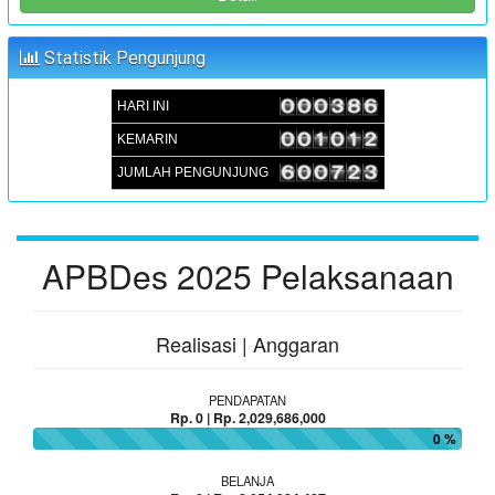
DU-RKP T.A 2026
:
Waktu
05 September 2024 09:00:00
Statistik Pengunjung
:
Lokasi
Aula Kantor Desa Sambueja
:
Koordinator
JUFRI (SEKDES SAMBUEJA)
HARI INI
KEMARIN
JUMLAH PENGUNJUNG
APBDes 2025 Pelaksanaan
Realisasi | Anggaran
PENDAPATAN
Rp. 0 | Rp. 2,029,686,000
0 %
BELANJA