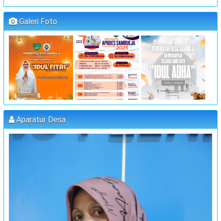
"MUSYAWARAH DESA"
:
Waktu
14 Juli 2023 09:00:00
Galeri Foto
:
Lokasi
Kantor Desa Sambueja
:
Koordinator
JUFRI (SEKDES SAMBUEJA)
"MUSYAWARAH DESA"
:
Waktu
25 Juli 2023 09:00:00
:
Lokasi
Kantor Desa Sambueja
:
Koordinator
MUHAMMAD AGUS, S.Pd (kETUA BPD)
Aparatur Desa
PELATIHAN FORUM DISABILITAS T.A 2023
:
Waktu
31 Juli 2023 09:00:00
:
Lokasi
Kantor Desa Sambueja
:
Koordinator
JUFRI (SEKDES SAMBUEJA)
MUSRENBANG DESA
:
Waktu
20 September 2023 13:00:00