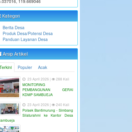
5.037016, 119.669046
Kategori
Berita Desa
Produk Desa/Potensi Desa
Panduan Layanan Desa
Arsip Artikel
Terkini
Populer
Acak
23 April 2026 |
288 Kali
MONITORING
PEMBANGUNAN GERAI
KDMP SAMBUEJA
23 April 2026 |
240 Kali
Polsek Bantimurung - Simbang
Silaturahmi ke Kantor Desa
Sambueja