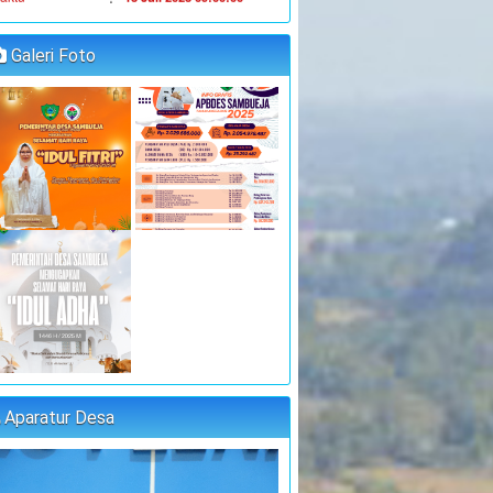
JUFRI (SEKDES
:
oordinator
SAMBUEJA)
Galeri Foto
"MUSYAWARAH DESA"
:
aktu
14 Juli 2023 09:00:00
:
okasi
Kantor Desa Sambueja
JUFRI (SEKDES
:
oordinator
SAMBUEJA)
"MUSYAWARAH DESA"
:
aktu
25 Juli 2023 09:00:00
:
okasi
Kantor Desa Sambueja
MUHAMMAD AGUS, S.Pd
:
oordinator
(kETUA BPD)
PELATIHAN FORUM DISABILITAS T.A
2023
Aparatur Desa
:
aktu
31 Juli 2023 09:00:00
:
okasi
Kantor Desa Sambueja