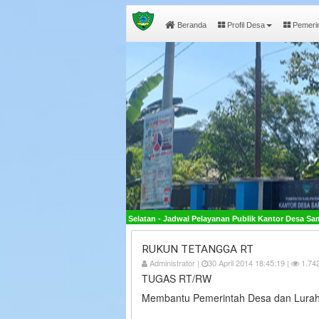
Beranda
Profil Desa
Pemeri
lawesi Selatan - Jadwal Pelayanan Publik Kantor Desa Sambueja Buka pada Hari Seni
RUKUN TETANGGA RT
Administrator |
30 April 2014 18:45:19 |
1.742
TUGAS RT/RW
Membantu Pemerintah Desa dan Lurah