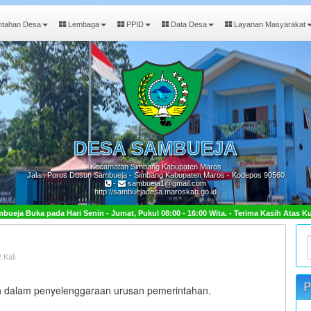
ntahan Desa
Lembaga
PPID
Data Desa
Layanan Masyarakat
DESA
SAMBUEJA
Kecamatan Simbang Kabupaten Maros
Jalan Poros Dusun Sambueja - Simbang Kabupaten Maros - Kodepos 90560
-
sambueja1@gmail.com
http://sambuejadesa.maroskab.go.id
n - Jumat, Pukul 08:00 - 16:00 Wita. - Terima Kasih Atas Kunjungan Anda.
 Kali
P
 dalam penyelenggaraan urusan pemerintahan.