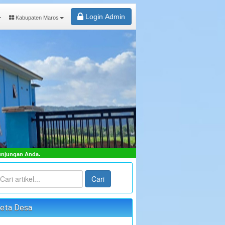
Login Admin
Kabupaten Maros
"TERWUJUDNYA MASYARAKAT DESA SAMBUEJA LEBI
Cari
eta Desa