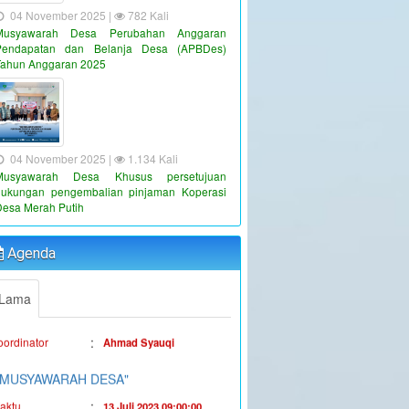
04 November 2025 |
782 Kali
Musyawarah Desa Perubahan Anggaran
Pendapatan dan Belanja Desa (APBDes)
Tahun Anggaran 2025
04 November 2025 |
1.134 Kali
Musyawarah Desa Khusus persetujuan
dukungan pengembalian pinjaman Koperasi
"PENYALURAN BLT-DD TAHUN
Desa Merah Putih
ANGGARAN 2023"
:
aktu
19 Juni 2023 16:36:38
Agenda
:
okasi
Kantor Desa Sambueja
Lama
:
oordinator
Ahmad Syauqi
"MUSYAWARAH DESA"
:
aktu
13 Juli 2023 09:00:00
:
okasi
Kantor Desa Sambueja