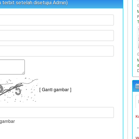
terbit setelah disetujui Admin)
W
[ Ganti gambar ]
L
K
i gambar
W
L