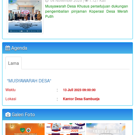
04 November 2025 |
1.127 Kali
Musyawarah Desa Khusus persetujuan dukungan
pengembalian pinjaman Koperasi Desa Merah
Putih
"PENYALURAN BLT-DD TAHUN ANGGARAN 2023"
:
Waktu
19 Juni 2023 16:36:38
Agenda
:
Lokasi
Kantor Desa Sambueja
:
Koordinator
Ahmad Syauqi
Lama
"MUSYAWARAH DESA"
:
Waktu
13 Juli 2023 09:00:00
:
Lokasi
Kantor Desa Sambueja
:
Koordinator
JUFRI (SEKDES SAMBUEJA)
"MUSYAWARAH DESA"
Galeri Foto
:
Waktu
14 Juli 2023 09:00:00
:
Lokasi
Kantor Desa Sambueja