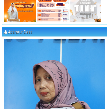
:
Koordinator
JUFRI (SEKDES SAMBUEJA)
"MUSYAWARAH DESA"
:
Waktu
25 Juli 2023 09:00:00
:
Lokasi
Kantor Desa Sambueja
Aparatur Desa
:
Koordinator
MUHAMMAD AGUS, S.Pd (kETUA BPD)
PELATIHAN FORUM DISABILITAS T.A 2023
:
Waktu
31 Juli 2023 09:00:00
:
Lokasi
Kantor Desa Sambueja
:
Koordinator
JUFRI (SEKDES SAMBUEJA)
MUSRENBANG DESA
:
Waktu
20 September 2023 13:00:00
:
Lokasi
Kantor Desa Sambueja
:
Koordinator
JUFRI
"MUSYAWARAH DESA"