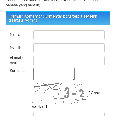
bahasa yang santun)
Formulir Komentar (Komentar baru terbit setelah
disetujui Admin)
Nama
No. HP
Alamat e-
mail
Komentar
[ Ganti
gambar ]