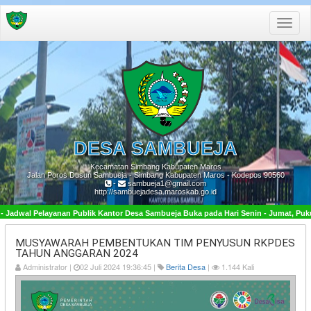
Toggle
naviga
DESA
SAMBUEJA
Kecamatan Simbang Kabupaten Maros
Jalan Poros Dusun Sambueja - Simbang Kabupaten Maros - Kodepos 90560
-
sambueja1@gmail.com
http://sambuejadesa.maroskab.go.id
an Publik Kantor Desa Sambueja Buka pada Hari Senin - Jumat, Pukul 08:00 - 16:00 
MUSYAWARAH PEMBENTUKAN TIM PENYUSUN RKPDES
TAHUN ANGGARAN 2024
Administrator |
02 Juli 2024 19:36:45 |
Berita Desa
|
1.144 Kali