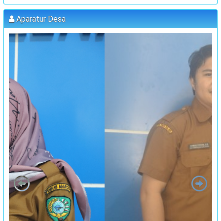
:
Koordinator
MUHAMMAD AGUS, S.Pd (kETUA BPD)
Aparatur Desa
PELATIHAN FORUM DISABILITAS T.A 2023
:
Waktu
31 Juli 2023 09:00:00
:
Lokasi
Kantor Desa Sambueja
:
Koordinator
JUFRI (SEKDES SAMBUEJA)
MUSRENBANG DESA
:
Waktu
20 September 2023 13:00:00
:
Lokasi
Kantor Desa Sambueja
:
Koordinator
JUFRI
"MUSYAWARAH DESA"
:
Waktu
25 September 2023 13:00:00
:
Lokasi
Kantor Desa Sambueja
:
Koordinator
JUFRI
PELATIHAN PENYULUHAN PENGASUHAN BERSAMA