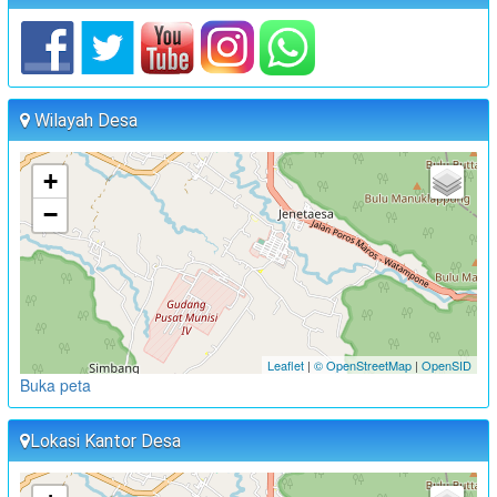
:
Lokasi
Aula Kantor Desa Sambueja
:
Koordinator
JUFRI (Sekretaris Desa Sambueja)
PENGABDIAN MASYARAKAT FAKULTAS FARMASI UNHAS
Wilayah Desa
:
Waktu
22 Juni 2024 10:00:00
:
Lokasi
Aula Kantor Desa Sambueja
+
:
Koordinator
Ahmad Syauqi
−
SOSIALISASI PENCEGAHAN NARKOBA DAN TUBERKULOSIS
(TBC)
:
Waktu
28 Juni 2024 09:00:00
:
Lokasi
Aula Kantor Desa Sambueja
:
Koordinator
Leaflet
|
© OpenStreetMap
|
OpenSID
JUFRI (SEKDES SAMBUEJA)
Buka peta
PELATIHAN PEMBERDAYAAN PEREMPUAN TAHUN
ANGGARAN 2024
Lokasi Kantor Desa
:
Waktu
02 Juli 2024 09:00:00