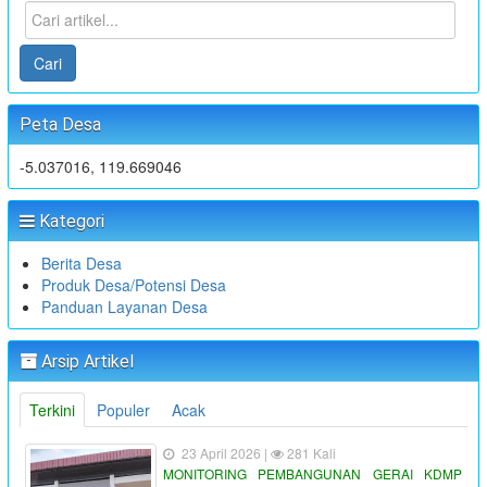
Cari
Peta Desa
-5.037016, 119.669046
Kategori
Berita Desa
Produk Desa/Potensi Desa
Panduan Layanan Desa
Arsip Artikel
Terkini
Populer
Acak
23 April 2026 |
281 Kali
MONITORING PEMBANGUNAN GERAI KDMP