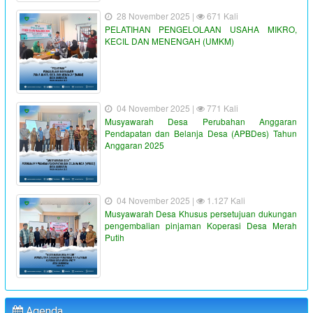
28 November 2025 |
671 Kali
PELATIHAN PENGELOLAAN USAHA MIKRO,
KECIL DAN MENENGAH (UMKM)
04 November 2025 |
771 Kali
Musyawarah Desa Perubahan Anggaran
Pendapatan dan Belanja Desa (APBDes) Tahun
Anggaran 2025
04 November 2025 |
1.127 Kali
Musyawarah Desa Khusus persetujuan dukungan
pengembalian pinjaman Koperasi Desa Merah
Putih
"PENYALURAN BLT-DD TAHUN ANGGARAN 2023"
:
Waktu
19 Juni 2023 16:36:38
:
Lokasi
Kantor Desa Sambueja
Agenda