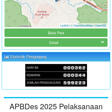
FOKUS GROUP DISKUSSION (FGD) FORUM PEREMPUAN
PENYUSUNAN RKPDes TAHUN 2025
:
Waktu
02 Juli 2024 15:00:00
:
Lokasi
Aula Kantor Desa Sambueja
Leaflet
|
© OpenStreetMap
|
OpenSID
:
Koordinator
JUFRI (SEKDES SAMBUEJA)
Buka Peta
MUSRENBANGDES PENYUSUNAN RKPDes T.A 2025 DAN
Detail
DU-RKP T.A 2026
:
Waktu
05 September 2024 09:00:00
Statistik Pengunjung
:
Lokasi
Aula Kantor Desa Sambueja
:
Koordinator
JUFRI (SEKDES SAMBUEJA)
HARI INI
KEMARIN
JUMLAH PENGUNJUNG
APBDes 2025 Pelaksanaan