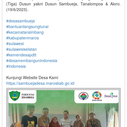
(Tiga) Dusun yakni Dusun Sambueja, Tanalompoa & Aloro.
(19/6/2023).
#desasambueja
#bantuanlangsungtunai
#kecamatansimbang
#kabupatenmaros
#sulawesi
#sulawesiselatan
#kemendesapdtt
#desamembangunindonesia
#indonesia
Kunjungi Website Desa Kami
https://sambuejadesa.maroskab.go.id/