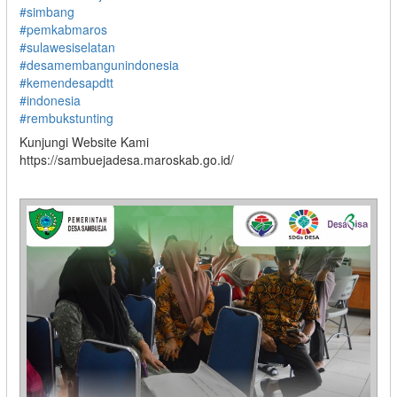
#simbang
#pemkabmaros
#sulawesiselatan
#desamembangunindonesia
#kemendesapdtt
#indonesia
#rembukstunting
Kunjungi Website Kami
https://sambuejadesa.maroskab.go.id/