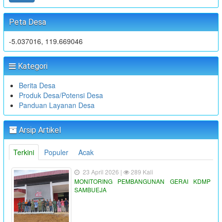
Peta Desa
-5.037016, 119.669046
Kategori
Berita Desa
Produk Desa/Potensi Desa
Panduan Layanan Desa
Arsip Artikel
Terkini
Populer
Acak
23 April 2026 |
289 Kali
MONITORING PEMBANGUNAN GERAI KDMP
SAMBUEJA