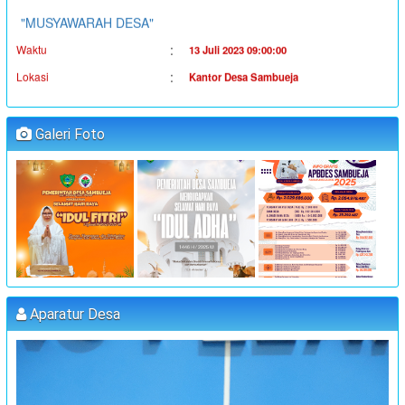
:
Waktu
13 Juli 2023 09:00:00
:
Lokasi
Kantor Desa Sambueja
:
Koordinator
JUFRI (SEKDES SAMBUEJA)
"MUSYAWARAH DESA"
Galeri Foto
:
Waktu
14 Juli 2023 09:00:00
:
Lokasi
Kantor Desa Sambueja
:
Koordinator
JUFRI (SEKDES SAMBUEJA)
"MUSYAWARAH DESA"
:
Waktu
25 Juli 2023 09:00:00
:
Lokasi
Kantor Desa Sambueja
:
Koordinator
MUHAMMAD AGUS, S.Pd (kETUA BPD)
Aparatur Desa
PELATIHAN FORUM DISABILITAS T.A 2023
:
Waktu
31 Juli 2023 09:00:00
:
Lokasi
Kantor Desa Sambueja