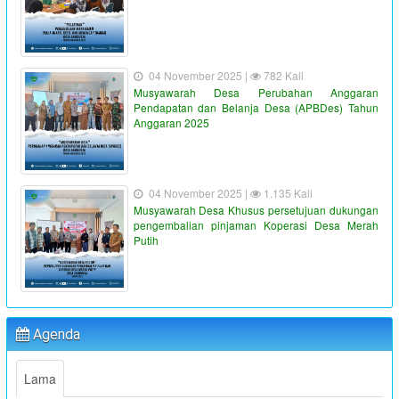
04 November 2025 |
782 Kali
Musyawarah Desa Perubahan Anggaran
Pendapatan dan Belanja Desa (APBDes) Tahun
Anggaran 2025
04 November 2025 |
1.135 Kali
Musyawarah Desa Khusus persetujuan dukungan
pengembalian pinjaman Koperasi Desa Merah
Putih
"PENYALURAN BLT-DD TAHUN ANGGARAN 2023"
:
Waktu
19 Juni 2023 16:36:38
:
Lokasi
Kantor Desa Sambueja
Agenda
:
Koordinator
Ahmad Syauqi
Lama
"MUSYAWARAH DESA"