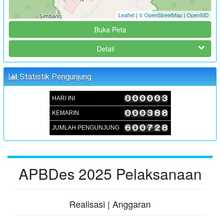
:
Lokasi
Aula Kantor Desa Sambueja
Leaflet
|
© OpenStreetMap
|
OpenSID
:
Koordinator
JUFRI (SEKDES SAMBUEJA)
Buka Peta
MUSRENBANGDES PENYUSUNAN RKPDes T.A 2025 DAN
Detail
DU-RKP T.A 2026
:
Waktu
05 September 2024 09:00:00
Statistik Pengunjung
:
Lokasi
Aula Kantor Desa Sambueja
HARI INI
:
Koordinator
JUFRI (SEKDES SAMBUEJA)
KEMARIN
JUMLAH PENGUNJUNG
APBDes 2025 Pelaksanaan
Realisasi | Anggaran