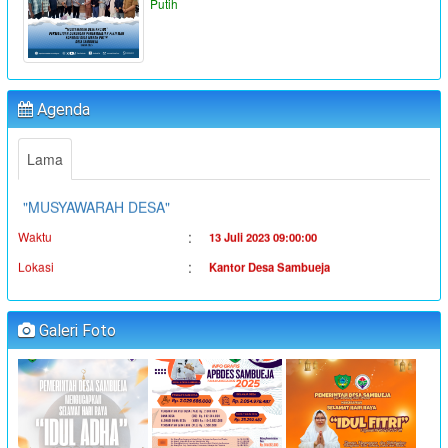
Putih
"PENYALURAN BLT-DD TAHUN ANGGARAN 2023"
:
Waktu
19 Juni 2023 16:36:38
:
Lokasi
Kantor Desa Sambueja
Agenda
:
Koordinator
Ahmad Syauqi
Lama
"MUSYAWARAH DESA"
:
Waktu
13 Juli 2023 09:00:00
:
Lokasi
Kantor Desa Sambueja
:
Koordinator
JUFRI (SEKDES SAMBUEJA)
"MUSYAWARAH DESA"
Galeri Foto
:
Waktu
14 Juli 2023 09:00:00
:
Lokasi
Kantor Desa Sambueja
:
Koordinator
JUFRI (SEKDES SAMBUEJA)
"MUSYAWARAH DESA"