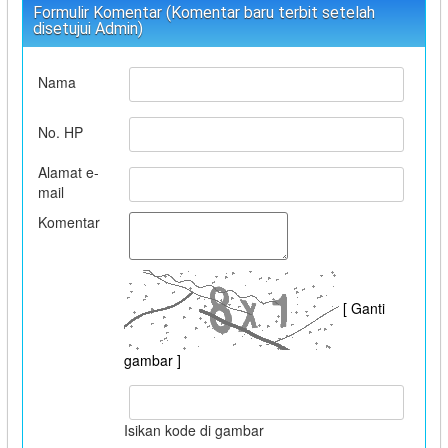
Formulir Komentar (Komentar baru terbit setelah
disetujui Admin)
Nama
No. HP
Alamat e-
mail
Komentar
[ Ganti
gambar ]
Isikan kode di gambar