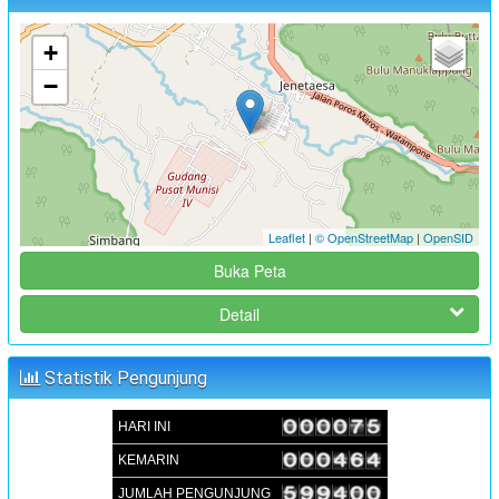
ANGGARAN 2024
:
Waktu
02 Juli 2024 09:00:00
+
:
Lokasi
Aula Kantor Desa Sambueja
−
:
Koordinator
JUFRI (SEKDES SAMBUEJA)
FOKUS GROUP DISKUSSION (FGD) FORUM PEREMPUAN
PENYUSUNAN RKPDes TAHUN 2025
:
Waktu
02 Juli 2024 15:00:00
Leaflet
|
© OpenStreetMap
|
OpenSID
:
Lokasi
Aula Kantor Desa Sambueja
Buka Peta
:
Koordinator
JUFRI (SEKDES SAMBUEJA)
Detail
MUSRENBANGDES PENYUSUNAN RKPDes T.A 2025 DAN
DU-RKP T.A 2026
:
Waktu
05 September 2024 09:00:00
Statistik Pengunjung
:
Lokasi
Aula Kantor Desa Sambueja
HARI INI
:
Koordinator
JUFRI (SEKDES SAMBUEJA)
KEMARIN
JUMLAH PENGUNJUNG