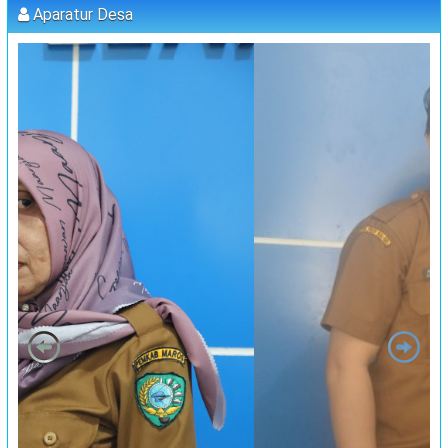
:
Koordinator
MUHAMMAD AGUS, S.Pd (kETUA BPD)
Aparatur Desa
PELATIHAN FORUM DISABILITAS T.A 2023
:
Waktu
31 Juli 2023 09:00:00
:
Lokasi
Kantor Desa Sambueja
:
Koordinator
JUFRI (SEKDES SAMBUEJA)
MUSRENBANG DESA
:
Waktu
20 September 2023 13:00:00
:
Lokasi
Kantor Desa Sambueja
:
Koordinator
JUFRI
"MUSYAWARAH DESA"
:
Waktu
25 September 2023 13:00:00
:
Lokasi
Kantor Desa Sambueja
:
Koordinator
JUFRI
PELATIHAN PENYULUHAN PENGASUHAN BERSAMA