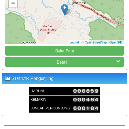
−
:
Koordinator
JUFRI (SEKDES SAMBUEJA)
FOKUS GROUP DISKUSSION (FGD) FORUM PEREMPUAN
PENYUSUNAN RKPDes TAHUN 2025
:
Waktu
02 Juli 2024 15:00:00
:
Lokasi
Aula Kantor Desa Sambueja
Leaflet
|
© OpenStreetMap
|
OpenSID
:
Koordinator
Buka Peta
JUFRI (SEKDES SAMBUEJA)
MUSRENBANGDES PENYUSUNAN RKPDes T.A 2025 DAN
Detail
DU-RKP T.A 2026
:
Waktu
05 September 2024 09:00:00
Statistik Pengunjung
:
Lokasi
Aula Kantor Desa Sambueja
HARI INI
:
Koordinator
JUFRI (SEKDES SAMBUEJA)
KEMARIN
JUMLAH PENGUNJUNG