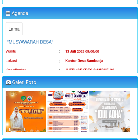
:
Waktu
19 Juni 2023 16:36:38
:
Lokasi
Kantor Desa Sambueja
Agenda
:
Koordinator
Ahmad Syauqi
Lama
"MUSYAWARAH DESA"
:
Waktu
13 Juli 2023 09:00:00
:
Lokasi
Kantor Desa Sambueja
:
Koordinator
JUFRI (SEKDES SAMBUEJA)
"MUSYAWARAH DESA"
Galeri Foto
:
Waktu
14 Juli 2023 09:00:00
:
Lokasi
Kantor Desa Sambueja
:
Koordinator
JUFRI (SEKDES SAMBUEJA)
"MUSYAWARAH DESA"
:
Waktu
25 Juli 2023 09:00:00
:
Lokasi
Kantor Desa Sambueja