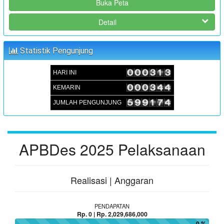
Buka Peta
:
Koordinator
JUFRI (SEKDES SAMBUEJA)
Detail
MUSRENBANGDES PENYUSUNAN RKPDes T.A 2025 DAN
DU-RKP T.A 2026
Statistik Pengunjung
:
Waktu
05 September 2024 09:00:00
:
Lokasi
Aula Kantor Desa Sambueja
HARI INI
:
Koordinator
JUFRI (SEKDES SAMBUEJA)
KEMARIN
JUMLAH PENGUNJUNG
APBDes 2025 Pelaksanaan
Realisasi | Anggaran
PENDAPATAN
Rp. 0 | Rp. 2,029,686,000
0 %