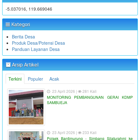
-5.037016, 119.669046
Kategori
Berita Desa
Produk Desa/Potensi Desa
Panduan Layanan Desa
Arsip Artikel
Terkini
Populer
Acak
23 April 2026 |
281 Kali
MONITORING PEMBANGUNAN GERAI KDMP
SAMBUEJA
23 April 2026 |
233 Kali
Polsek Bantimurung - Simbang Silaturahmi ke