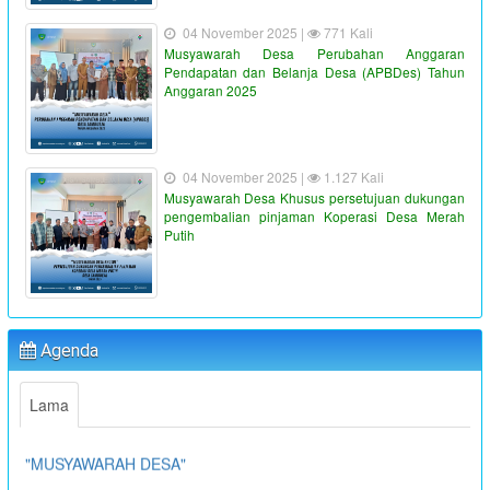
04 November 2025 |
771 Kali
Musyawarah Desa Perubahan Anggaran
Pendapatan dan Belanja Desa (APBDes) Tahun
Anggaran 2025
04 November 2025 |
1.127 Kali
Musyawarah Desa Khusus persetujuan dukungan
pengembalian pinjaman Koperasi Desa Merah
Putih
"PENYALURAN BLT-DD TAHUN ANGGARAN 2023"
:
Waktu
19 Juni 2023 16:36:38
Agenda
:
Lokasi
Kantor Desa Sambueja
:
Koordinator
Ahmad Syauqi
Lama
"MUSYAWARAH DESA"
:
Waktu
13 Juli 2023 09:00:00