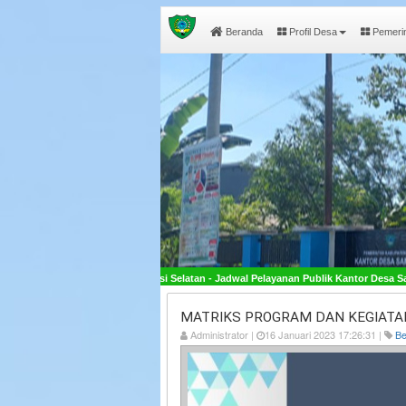
Beranda
Profil Desa
Pemeri
awesi Selatan - Jadwal Pelayanan Publik Kantor Desa Sambueja Buka pada Hari Senin
MATRIKS PROGRAM DAN KEGIATA
Administrator |
16 Januari 2023 17:26:31 |
Be