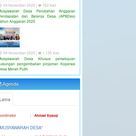
04 November 2025 |
782 Kali
Musyawarah Desa Perubahan Anggaran
Pendapatan dan Belanja Desa (APBDes)
Tahun Anggaran 2025
04 November 2025 |
1.135 Kali
Musyawarah Desa Khusus persetujuan
dukungan pengembalian pinjaman Koperasi
"PENYALURAN BLT-DD TAHUN
Desa Merah Putih
ANGGARAN 2023"
:
aktu
19 Juni 2023 16:36:38
Agenda
:
okasi
Kantor Desa Sambueja
Lama
:
oordinator
Ahmad Syauqi
"MUSYAWARAH DESA"
:
aktu
13 Juli 2023 09:00:00
:
okasi
Kantor Desa Sambueja