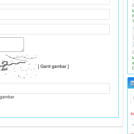
[ Ganti gambar ]
W
L
i gambar
K
W
L