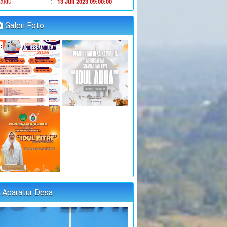
JUFRI (SEKDES
:
oordinator
SAMBUEJA)
Galeri Foto
"MUSYAWARAH DESA"
:
aktu
14 Juli 2023 09:00:00
:
okasi
Kantor Desa Sambueja
JUFRI (SEKDES
:
oordinator
SAMBUEJA)
"MUSYAWARAH DESA"
:
aktu
25 Juli 2023 09:00:00
:
okasi
Kantor Desa Sambueja
MUHAMMAD AGUS, S.Pd
:
oordinator
(kETUA BPD)
PELATIHAN FORUM DISABILITAS T.A
2023
Aparatur Desa
:
aktu
31 Juli 2023 09:00:00
:
okasi
Kantor Desa Sambueja