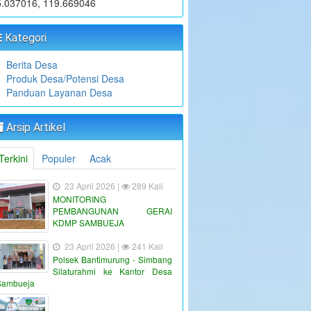
5.037016, 119.669046
Kategori
Berita Desa
Produk Desa/Potensi Desa
Panduan Layanan Desa
Arsip Artikel
Terkini
Populer
Acak
23 April 2026 |
289 Kali
MONITORING
PEMBANGUNAN GERAI
KDMP SAMBUEJA
23 April 2026 |
241 Kali
Polsek Bantimurung - Simbang
Silaturahmi ke Kantor Desa
Sambueja