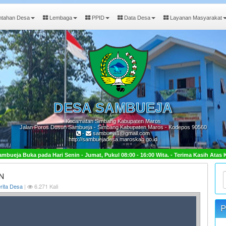
ntahan Desa
Lembaga
PPID
Data Desa
Layanan Masyarakat
DESA
SAMBUEJA
Kecamatan Simbang Kabupaten Maros
Jalan Poros Dusun Sambueja - Simbang Kabupaten Maros - Kodepos 90560
-
sambueja1@gmail.com
http://sambuejadesa.maroskab.go.id
 - Jumat, Pukul 08:00 - 16:00 Wita. - Terima Kasih Atas Kunjungan Anda.
N
rita Desa
|
6.271 Kali
P