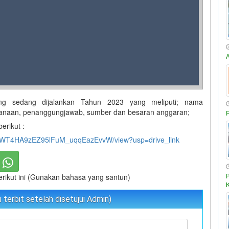
ang sedang dijalankan Tahun 2023 yang meliputi; nama
ksanaan, penanggungjawab, sumber dan besaran anggaran;
erikut :
f2CsWT4HA9zEZ95lFuM_uqqEazEvvW/view?usp=drive_link
berikut ini (Gunakan bahasa yang santun)
terbit setelah disetujui Admin)