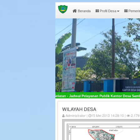
Beranda
Profil Desa
Pemeri
esi Selatan - Jadwal Pelayanan Publik Kantor Desa Sambueja Buka pada Hari Senin 
WILAYAH DESA
Administrator |
15 Mei 2013 14:28:10 |
2.179 