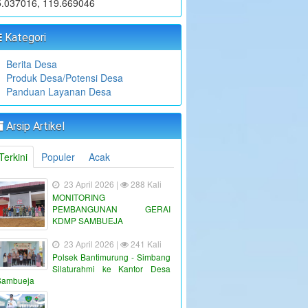
5.037016, 119.669046
Kategori
Berita Desa
Produk Desa/Potensi Desa
Panduan Layanan Desa
Arsip Artikel
Terkini
Populer
Acak
23 April 2026 |
288 Kali
MONITORING
PEMBANGUNAN GERAI
KDMP SAMBUEJA
23 April 2026 |
241 Kali
Polsek Bantimurung - Simbang
Silaturahmi ke Kantor Desa
Sambueja