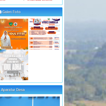
JUFRI (SEKDES
:
oordinator
SAMBUEJA)
Galeri Foto
"MUSYAWARAH DESA"
:
aktu
14 Juli 2023 09:00:00
:
okasi
Kantor Desa Sambueja
JUFRI (SEKDES
:
oordinator
SAMBUEJA)
"MUSYAWARAH DESA"
:
aktu
25 Juli 2023 09:00:00
:
okasi
Kantor Desa Sambueja
MUHAMMAD AGUS, S.Pd
:
oordinator
(kETUA BPD)
PELATIHAN FORUM DISABILITAS T.A
2023
Aparatur Desa
:
aktu
31 Juli 2023 09:00:00
:
okasi
Kantor Desa Sambueja