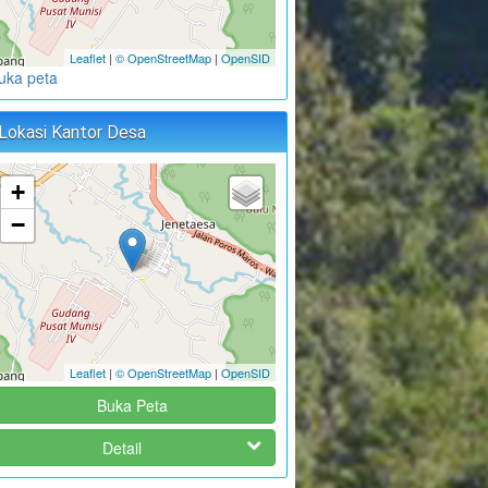
Aula Kantor Desa
:
okasi
Sambueja
Leaflet
|
© OpenStreetMap
|
OpenSID
JUFRI (Sekretaris Desa
uka peta
:
oordinator
Sambueja)
PENGABDIAN MASYARAKAT
Lokasi Kantor Desa
FAKULTAS FARMASI UNHAS
:
aktu
22 Juni 2024 10:00:00
+
Aula Kantor Desa
−
:
okasi
Sambueja
:
oordinator
Ahmad Syauqi
SOSIALISASI PENCEGAHAN
NARKOBA DAN TUBERKULOSIS (TBC)
:
aktu
28 Juni 2024 09:00:00
Leaflet
|
© OpenStreetMap
|
OpenSID
Aula Kantor Desa
:
okasi
Buka Peta
Sambueja
JUFRI (SEKDES
Detail
:
oordinator
SAMBUEJA)