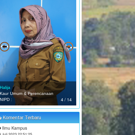
JUFRI (SEKDES
:
oordinator
SAMBUEJA)
MUSRENBANG DESA
20 September 2023
:
aktu
13:00:00
:
okasi
Kantor Desa Sambueja
:
oordinator
JUFRI
Wira Mulya Farm
7 Agustus 2024 12:28:27
"MUSYAWARAH DESA"
erima kasih telah berbagi informasi.
25 September 2023
ira Mulya...
selengkapnya
:
aktu
13:00:00
:
okasi
Kantor Desa Sambueja
Dian R
Ahmad Syauqi, S.M
2 Agustus 2023 01:13:40
:
oordinator
JUFRI
Kasi Kesejahteraan & Pelayanan
ari dulu pengen punya tampilan website
5 / 14
NIPD :
ang seperti...
selengkapnya
PELATIHAN PENYULUHAN
PENGASUHAN BERSAMA
Ilmu Kampus
Komentar Terbaru
:
aktu
19 Oktober 2023 09:00:00
9 Juli 2023 22:51:25
akin maju Desa Sambueja. Tiba-tiba
:
okasi
Kantor Desa Sambueja
ngat desa ini...
selengkapnya