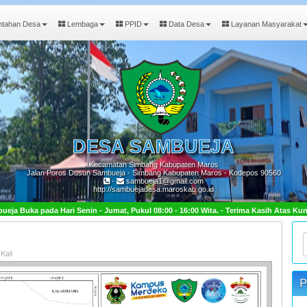
ntahan Desa
Lembaga
PPID
Data Desa
Layanan Masyarakat
DESA
SAMBUEJA
Kecamatan Simbang Kabupaten Maros
Jalan Poros Dusun Sambueja - Simbang Kabupaten Maros - Kodepos 90560
-
sambueja1@gmail.com
http://sambuejadesa.maroskab.go.id
- Jumat, Pukul 08:00 - 16:00 Wita. - Terima Kasih Atas Kunjungan Anda.
Kali
P