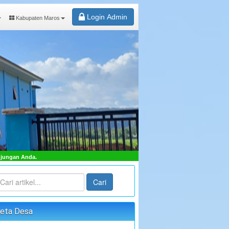
Login Admin
Kabupaten Maros
"TERWUJUDNYA MASYARAKAT DESA SAMBUEJA LEBIH 
Cari
eta Desa