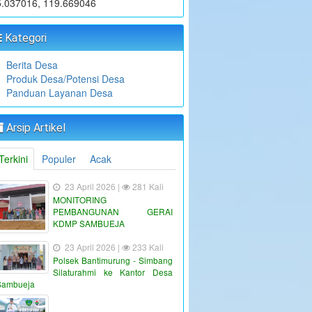
5.037016, 119.669046
Kategori
Berita Desa
Produk Desa/Potensi Desa
Panduan Layanan Desa
Arsip Artikel
Terkini
Populer
Acak
23 April 2026 |
281 Kali
MONITORING
PEMBANGUNAN GERAI
KDMP SAMBUEJA
23 April 2026 |
233 Kali
Polsek Bantimurung - Simbang
Silaturahmi ke Kantor Desa
Sambueja