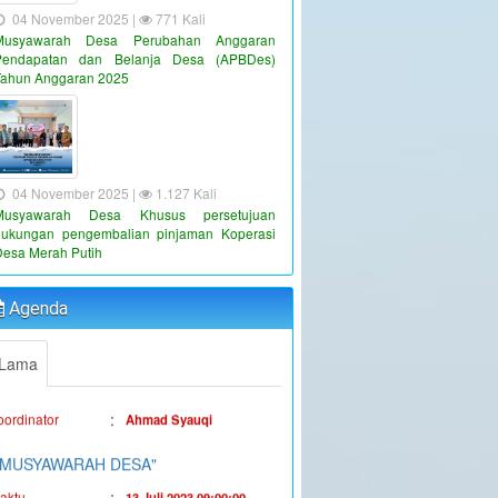
04 November 2025 |
771 Kali
Musyawarah Desa Perubahan Anggaran
Pendapatan dan Belanja Desa (APBDes)
Tahun Anggaran 2025
04 November 2025 |
1.127 Kali
Musyawarah Desa Khusus persetujuan
dukungan pengembalian pinjaman Koperasi
"PENYALURAN BLT-DD TAHUN
Desa Merah Putih
ANGGARAN 2023"
:
aktu
19 Juni 2023 16:36:38
Agenda
:
okasi
Kantor Desa Sambueja
Lama
:
oordinator
Ahmad Syauqi
"MUSYAWARAH DESA"
:
aktu
13 Juli 2023 09:00:00
:
okasi
Kantor Desa Sambueja