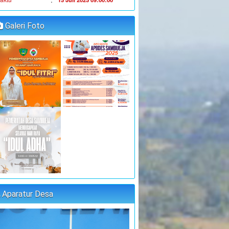
JUFRI (SEKDES
:
oordinator
SAMBUEJA)
Galeri Foto
"MUSYAWARAH DESA"
:
aktu
14 Juli 2023 09:00:00
:
okasi
Kantor Desa Sambueja
JUFRI (SEKDES
:
oordinator
SAMBUEJA)
"MUSYAWARAH DESA"
:
aktu
25 Juli 2023 09:00:00
:
okasi
Kantor Desa Sambueja
MUHAMMAD AGUS, S.Pd
:
oordinator
(kETUA BPD)
PELATIHAN FORUM DISABILITAS T.A
2023
Aparatur Desa
:
aktu
31 Juli 2023 09:00:00
:
okasi
Kantor Desa Sambueja