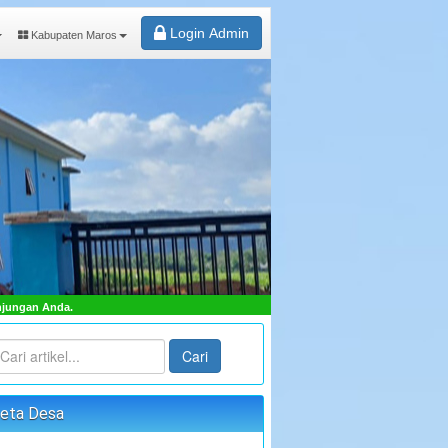
Login Admin
Kabupaten Maros
"TERWUJUDNYA MASYARAKAT DESA SAMBUEJA LEBIH S
Cari
eta Desa