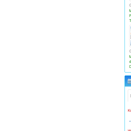
W
L
K
W
L