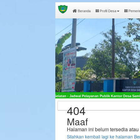
Beranda
Profil Desa
Pemeri
i Selatan - Jadwal Pelayanan Publik Kantor Desa Sambueja Buka pada Hari Senin - 
404
Maaf
Halaman ini belum tersedia ata
Silahkan kembali lagi ke halaman B