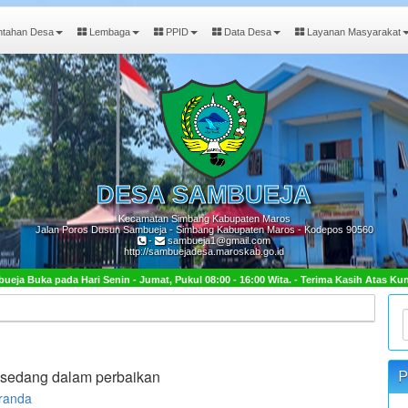
ntahan Desa
Lembaga
PPID
Data Desa
Layanan Masyarakat
DESA
SAMBUEJA
Kecamatan Simbang Kabupaten Maros
Jalan Poros Dusun Sambueja - Simbang Kabupaten Maros - Kodepos 90560
-
sambueja1@gmail.com
http://sambuejadesa.maroskab.go.id
Jumat, Pukul 08:00 - 16:00 Wita. - Terima Kasih Atas Kunjungan Anda.
u sedang dalam perbaikan
P
eranda