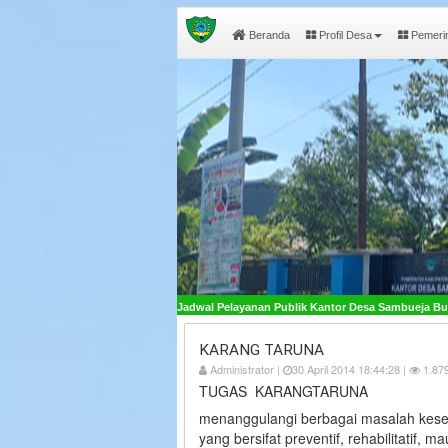
Beranda
Profil Desa
Pemeri
n - Jadwal Pelayanan Publik Kantor Desa Sambueja Buka pada Hari Senin - Jumat, P
KARANG TARUNA
Administrator |
30 April 2014 18:44:28 |
1.879
TUGAS KARANGTARUNA
menanggulangi berbagai masalah kesej
yang bersifat preventif, rehabilitatif