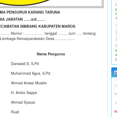
AMA PENGURUS KARANG TARUNA
SA JABATAN ……s/d…….
ECAMATAN SIMBANG KABUPATEN MAROS
…………. Nomor : …………… tanggal …….. Juni ….. tentang
s Lembaga Kemasyarakatan Desa …………….
Nama Pengurus
Darawati.S, S.Pd
W
L
Muhammad Agus, S.Pd
K
Ahmad Anwar Muslim
H. Ambo Sappe
W
Ahmad Syauqi
L
Rusli
K