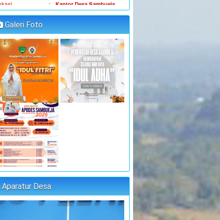
SAMBUEJA)
"MUSYAWARAH DESA"
Galeri Foto
:
aktu
14 Juli 2023 09:00:00
:
okasi
Kantor Desa Sambueja
JUFRI (SEKDES
:
oordinator
SAMBUEJA)
"MUSYAWARAH DESA"
:
aktu
25 Juli 2023 09:00:00
:
okasi
Kantor Desa Sambueja
MUHAMMAD AGUS, S.Pd
:
oordinator
(kETUA BPD)
PELATIHAN FORUM DISABILITAS T.A
2023
:
aktu
31 Juli 2023 09:00:00
Aparatur Desa
:
okasi
Kantor Desa Sambueja
JUFRI (SEKDES
:
oordinator