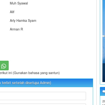
Muh Syawal
Alif
W
Arly Hamka Syam
L
Arman R
K
0
T
W
W
L
2
K
D
berikut ini (Gunakan bahasa yang santun)
y
terbit setelah disetujui Admin)
W
2
M
L
i
K