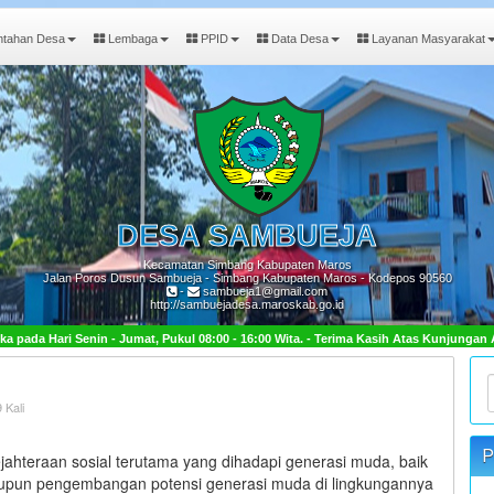
ntahan Desa
Lembaga
PPID
Data Desa
Layanan Masyarakat
DESA
SAMBUEJA
Kecamatan Simbang Kabupaten Maros
Jalan Poros Dusun Sambueja - Simbang Kabupaten Maros - Kodepos 90560
-
sambueja1@gmail.com
http://sambuejadesa.maroskab.go.id
ukul 08:00 - 16:00 Wita. - Terima Kasih Atas Kunjungan Anda.
 Kali
P
ahteraan sosial terutama yang dihadapi generasi muda, baik
, maupun pengembangan potensi generasi muda di lingkungannya