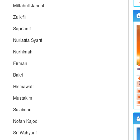
Miftahull Jannah
Zulkifli
W
Saprianti
L
Nurlatifa Syarif
K
Nurhimah
Firman
W
Bakri
L
Rismawati
K
Mustakim
Sulaiman
W
Nofan Kajodi
L
Sri Wahyuni
K