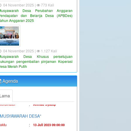
04 November 2025 |
773 Kali
Musyawarah Desa Perubahan Anggaran
Pendapatan dan Belanja Desa (APBDes)
Tahun Anggaran 2025
04 November 2025 |
1.127 Kali
Musyawarah Desa Khusus persetujuan
"PENYALURAN BLT-DD TAHUN
dukungan pengembalian pinjaman Koperasi
ANGGARAN 2023"
Desa Merah Putih
:
aktu
19 Juni 2023 16:36:38
:
Agenda
okasi
Kantor Desa Sambueja
:
oordinator
Ahmad Syauqi
Lama
"MUSYAWARAH DESA"
:
aktu
13 Juli 2023 09:00:00
:
okasi
Kantor Desa Sambueja
JUFRI (SEKDES
:
oordinator