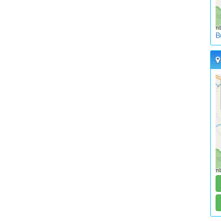
L
K
B
W
L
K
W
L
K