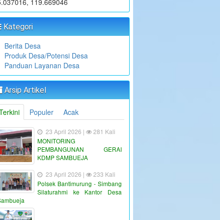
5.037016, 119.669046
Kategori
Berita Desa
Produk Desa/Potensi Desa
Panduan Layanan Desa
Arsip Artikel
Terkini
Populer
Acak
23 April 2026 |
281 Kali
MONITORING
PEMBANGUNAN GERAI
KDMP SAMBUEJA
23 April 2026 |
233 Kali
Polsek Bantimurung - Simbang
Silaturahmi ke Kantor Desa
Sambueja