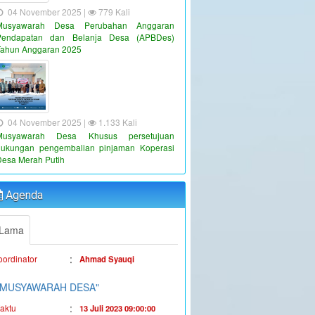
04 November 2025 |
779 Kali
Musyawarah Desa Perubahan Anggaran
Pendapatan dan Belanja Desa (APBDes)
Tahun Anggaran 2025
04 November 2025 |
1.133 Kali
Musyawarah Desa Khusus persetujuan
dukungan pengembalian pinjaman Koperasi
"PENYALURAN BLT-DD TAHUN
Desa Merah Putih
ANGGARAN 2023"
:
aktu
19 Juni 2023 16:36:38
Agenda
:
okasi
Kantor Desa Sambueja
:
oordinator
Ahmad Syauqi
Lama
"MUSYAWARAH DESA"
:
aktu
13 Juli 2023 09:00:00
:
okasi
Kantor Desa Sambueja