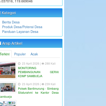
5.037016, 119.669046
Kategori
Berita Desa
Produk Desa/Potensi Desa
Panduan Layanan Desa
Arsip Artikel
Terkini
Populer
Acak
23 April 2026 |
288 Kali
MONITORING
PEMBANGUNAN GERAI
KDMP SAMBUEJA
23 April 2026 |
239 Kali
Polsek Bantimurung - Simbang
Silaturahmi ke Kantor Desa
Sambueja