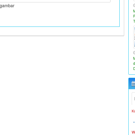
i gambar
W
L
K
W
L