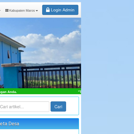
Login Admin
Kabupaten Maros
"TERWUJUDNYA MASYARAKAT DESA SAMBUEJA LEBIH SE
Cari
eta Desa