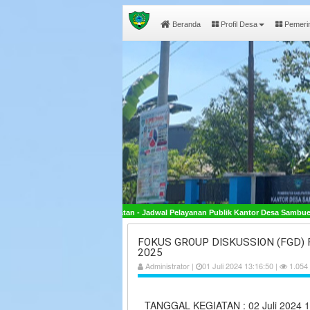
Beranda
Profil Desa
Pemeri
i Selatan - Jadwal Pelayanan Publik Kantor Desa Sambueja Buka pada Hari Senin - J
FOKUS GROUP DISKUSSION (FGD
2025
Administrator |
01 Juli 2024 13:16:50 |
1.054 
TANGGAL KEGIATAN : 02 Juli 2024 1