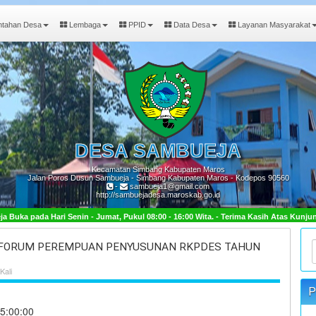
ntahan Desa
Lembaga
PPID
Data Desa
Layanan Masyarakat
DESA
SAMBUEJA
Kecamatan Simbang Kabupaten Maros
Jalan Poros Dusun Sambueja - Simbang Kabupaten Maros - Kodepos 90560
-
sambueja1@gmail.com
http://sambuejadesa.maroskab.go.id
umat, Pukul 08:00 - 16:00 Wita. - Terima Kasih Atas Kunjungan Anda.
) FORUM PEREMPUAN PENYUSUNAN RKPDES TAHUN
Kali
P
5:00:00