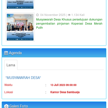
04 November 2025 |
1.134 Kali
Musyawarah Desa Khusus persetujuan dukungan
pengembalian pinjaman Koperasi Desa Merah
Putih
"PENYALURAN BLT-DD TAHUN ANGGARAN 2023"
:
Waktu
19 Juni 2023 16:36:38
:
Lokasi
Kantor Desa Sambueja
Agenda
:
Koordinator
Ahmad Syauqi
"MUSYAWARAH DESA"
Lama
:
Waktu
13 Juli 2023 09:00:00
:
Lokasi
Kantor Desa Sambueja
:
Koordinator
JUFRI (SEKDES SAMBUEJA)
"MUSYAWARAH DESA"
:
Waktu
14 Juli 2023 09:00:00
Galeri Foto