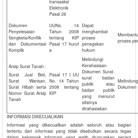
transasksi
Elektronik
Pasal 26
Dokumen
UUNo. 14
Dapat
Penyelesaian
Tahun 2008
menghambat
Membant
Sengketa/Konflik
tentang KIP
proses
proses p
dan Dokumentasi
Pasal 17 huruf
penegakan
Komplik
a
hukum
Melindungi
Kerahasiaan
Arsip Surat Tanah :
Dokumen Surat-
Surat Jual Beli,
Pasal 17 I UU
surat badan
Surat Warisan,
No. 14 Tahun
Melindun
publik atau
Surat Hibah serta
2008 tentang
Dokumen
badan publik
Nomor Surat Arsip
KIP
yang menurut
Tanah
sifatnya
dirahasiakan
INFORMASI DIKECUALIKAN
Informasi yang dikecualikan adalah seluruh atau bagian
tertentu dari informasi yang tidak disebutkan secara tegas
dalam kelompok informasi yang wajib diumumkan secara