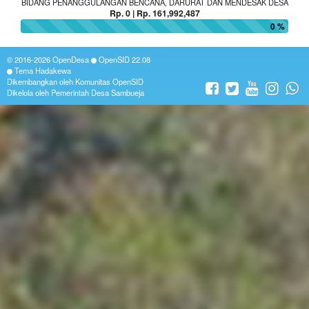
BIDANG PENANGGULANGAN BENCANA, DARURAT DAN MENDESAK DESA
Rp. 0 | Rp. 161,992,487
0 %
© 2016-2026
OpenDesa
OpenSID
22.08
Tema Hadakewa
Dikembangkan oleh
Komunitas OpenSID
Dikelola oleh Pemerintah Desa Sambueja