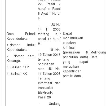
22, Pasal 2
huruf c, Pasal
8 Ayat 1 Huruf
e
- UU No
14 Th 2008
Dapat
Data Pribadi
tentang KIP
menimbulkan
Kependudukan
pasal 17 huruf
tindakan
H
1.Nomor Induk
kriminal
Kependudukan
- UU No.
(perusakan &
Melindun
19 Tahun 2016
2. Nomor Kartu
pencurian data)
Data
tentang
Keluarga.
yang dapat
perubahan
merugikan
3. Salinan KTP
atas UU No.
kepentingan
4. Salinan KK
11 Tahun 2008
pemilik data.
Tentang
Informasi dan
transasksi
Elektronik
Pasal 26
- Undang