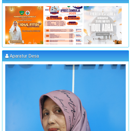
:
Lokasi
Kantor Desa Sambueja
:
Koordinator
JUFRI (SEKDES SAMBUEJA)
"MUSYAWARAH DESA"
:
Waktu
25 Juli 2023 09:00:00
:
Lokasi
Kantor Desa Sambueja
:
Koordinator
MUHAMMAD AGUS, S.Pd (kETUA BPD)
Aparatur Desa
PELATIHAN FORUM DISABILITAS T.A 2023
:
Waktu
31 Juli 2023 09:00:00
:
Lokasi
Kantor Desa Sambueja
:
Koordinator
JUFRI (SEKDES SAMBUEJA)
MUSRENBANG DESA
:
Waktu
20 September 2023 13:00:00
:
Lokasi
Kantor Desa Sambueja
:
Koordinator
JUFRI