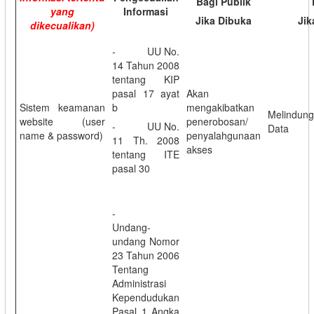
Bagi Publik
yang
Informasi
Jika Dibuka
Jik
dikecualikan)
- UU No.
14 Tahun 2008
tentang KIP
pasal 17 ayat
Akan
Sistem keamanan
b
mengakibatkan
Melindun
website (user
penerobosan/
- UU No.
Data
name & password)
penyalahgunaan
11 Th. 2008
akses
tentang ITE
pasal 30
-
Undang-
undang Nomor
23 Tahun 2006
Tentang
Administrasi
Kependudukan
Pasal 1 Angka