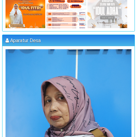
:
Koordinator
JUFRI (SEKDES SAMBUEJA)
"MUSYAWARAH DESA"
:
Waktu
25 Juli 2023 09:00:00
:
Lokasi
Kantor Desa Sambueja
Aparatur Desa
:
Koordinator
MUHAMMAD AGUS, S.Pd (kETUA BPD)
PELATIHAN FORUM DISABILITAS T.A 2023
:
Waktu
31 Juli 2023 09:00:00
:
Lokasi
Kantor Desa Sambueja
:
Koordinator
JUFRI (SEKDES SAMBUEJA)
MUSRENBANG DESA
:
Waktu
20 September 2023 13:00:00
:
Lokasi
Kantor Desa Sambueja
:
Koordinator
JUFRI
"MUSYAWARAH DESA"