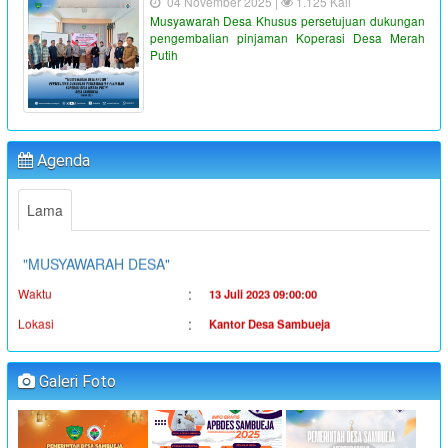
04 November 2025 |
1.125 Kali
Musyawarah Desa Khusus persetujuan dukungan
pengembalian pinjaman Koperasi Desa Merah
Putih
"PENYALURAN BLT-DD TAHUN ANGGARAN 2023"
:
Waktu
19 Juni 2023 16:36:38
Agenda
:
Lokasi
Kantor Desa Sambueja
:
Koordinator
Ahmad Syauqi
Lama
"MUSYAWARAH DESA"
:
Waktu
13 Juli 2023 09:00:00
:
Lokasi
Kantor Desa Sambueja
:
Koordinator
JUFRI (SEKDES SAMBUEJA)
"MUSYAWARAH DESA"
Galeri Foto
:
Waktu
14 Juli 2023 09:00:00
:
Lokasi
Kantor Desa Sambueja