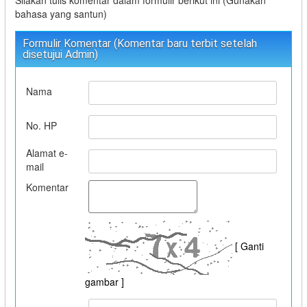
bahasa yang santun)
Formulir Komentar (Komentar baru terbit setelah
disetujui Admin)
Nama
No. HP
Alamat e-
mail
Komentar
[ Ganti
gambar ]