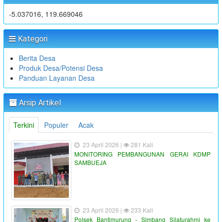
-5.037016, 119.669046
Kategori
Berita Desa
Produk Desa/Potensi Desa
Panduan Layanan Desa
Arsip Artikel
Terkini
Populer
Acak
23 April 2026 |
281 Kali
MONITORING PEMBANGUNAN GERAI KDMP
SAMBUEJA
23 April 2026 |
233 Kali
Polsek Bantimurung - Simbang Silaturahmi ke