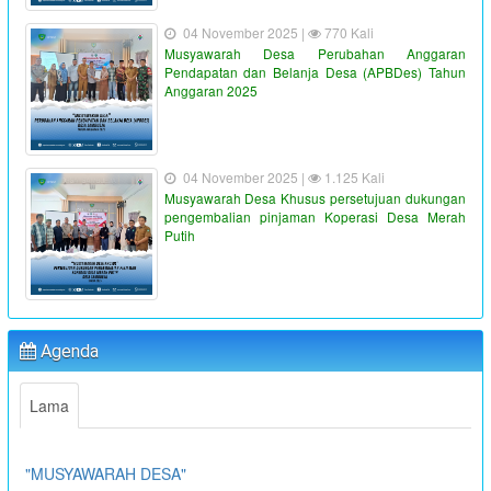
04 November 2025 |
770 Kali
Musyawarah Desa Perubahan Anggaran
Pendapatan dan Belanja Desa (APBDes) Tahun
Anggaran 2025
04 November 2025 |
1.125 Kali
Musyawarah Desa Khusus persetujuan dukungan
pengembalian pinjaman Koperasi Desa Merah
Putih
"PENYALURAN BLT-DD TAHUN ANGGARAN 2023"
:
Waktu
19 Juni 2023 16:36:38
Agenda
:
Lokasi
Kantor Desa Sambueja
:
Lama
Koordinator
Ahmad Syauqi
"MUSYAWARAH DESA"
:
Waktu
13 Juli 2023 09:00:00