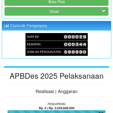
Buka Peta
:
Koordinator
JUFRI (SEKDES SAMBUEJA)
Detail
MUSRENBANGDES PENYUSUNAN RKPDes T.A 2025 DAN
DU-RKP T.A 2026
Statistik Pengunjung
:
Waktu
05 September 2024 09:00:00
HARI INI
:
Lokasi
Aula Kantor Desa Sambueja
KEMARIN
:
Koordinator
JUFRI (SEKDES SAMBUEJA)
JUMLAH PENGUNJUNG
APBDes 2025 Pelaksanaan
Realisasi | Anggaran
PENDAPATAN
Rp. 0 | Rp. 2,029,686,000
0 %