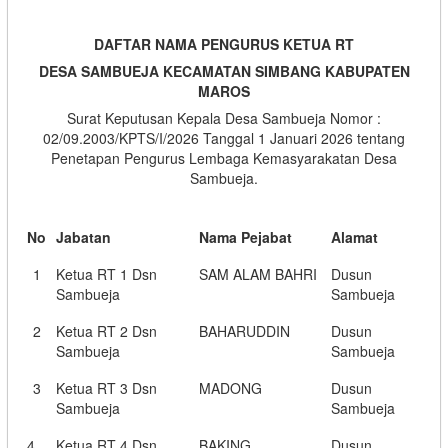
DAFTAR NAMA PENGURUS KETUA RT
DESA SAMBUEJA KECAMATAN SIMBANG KABUPATEN
MAROS
Surat Keputusan Kepala Desa Sambueja Nomor :
02/09.2003/KPTS/I/2026 Tanggal 1 Januari 2026 tentang
Penetapan Pengurus Lembaga Kemasyarakatan Desa
Sambueja.
No
Jabatan
Nama Pejabat
Alamat
1
Ketua RT 1 Dsn
SAM ALAM BAHRI
Dusun
Sambueja
Sambueja
2
Ketua RT 2 Dsn
BAHARUDDIN
Dusun
Sambueja
Sambueja
3
Ketua RT 3 Dsn
MADONG
Dusun
Sambueja
Sambueja
4
Ketua RT 4 Dsn
BAKING
Dusun