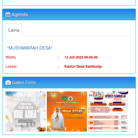
"PENYALURAN BLT-DD TAHUN ANGGARAN 2023"
:
Waktu
19 Juni 2023 16:36:38
Agenda
:
Lokasi
Kantor Desa Sambueja
:
Koordinator
Ahmad Syauqi
Lama
"MUSYAWARAH DESA"
:
Waktu
13 Juli 2023 09:00:00
:
Lokasi
Kantor Desa Sambueja
:
Koordinator
JUFRI (SEKDES SAMBUEJA)
"MUSYAWARAH DESA"
Galeri Foto
:
Waktu
14 Juli 2023 09:00:00
:
Lokasi
Kantor Desa Sambueja
:
Koordinator
JUFRI (SEKDES SAMBUEJA)
"MUSYAWARAH DESA"
:
Waktu
25 Juli 2023 09:00:00