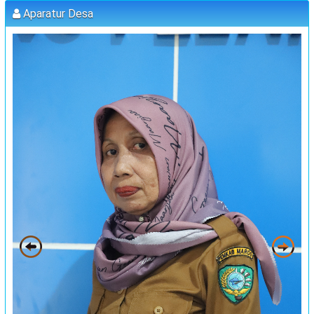
:
Lokasi
Kantor Desa Sambueja
Aparatur Desa
:
Koordinator
MUHAMMAD AGUS, S.Pd (kETUA BPD)
PELATIHAN FORUM DISABILITAS T.A 2023
:
Waktu
31 Juli 2023 09:00:00
:
Lokasi
Kantor Desa Sambueja
:
Koordinator
JUFRI (SEKDES SAMBUEJA)
MUSRENBANG DESA
:
Waktu
20 September 2023 13:00:00
:
Lokasi
Kantor Desa Sambueja
:
Koordinator
JUFRI
"MUSYAWARAH DESA"
:
Waktu
25 September 2023 13:00:00
:
Lokasi
Kantor Desa Sambueja
:
Koordinator
JUFRI